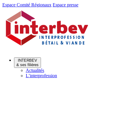
Aller
Aller
Espace Comité Régionaux
Espace presse
au
au
menu
contenu
INTERBEV
& ses filières
Actualités
L’interprofession