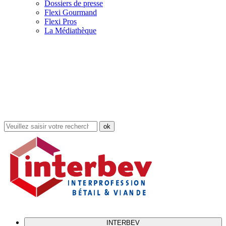
Dossiers de presse
Flexi Gourmand
Flexi Pros
La Médiathèque
Rechercher
dans
le
site
INTERBEV