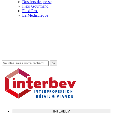
Dossiers de presse
Flexi Gourmand
Flexi Pros
La Médiathèque
Rechercher
dans
le
site
INTERBEV