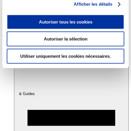
Afficher les détails
Consommation
Autoriser tous les cookies
Sécurité sanitaire
Viandes et santé
Juste rémunération et attractivité des métiers
Info-veille scientifique
Autoriser la sélection
Sources d’information
Accords
Utiliser uniquement les cookies nécessaires.
& Guides