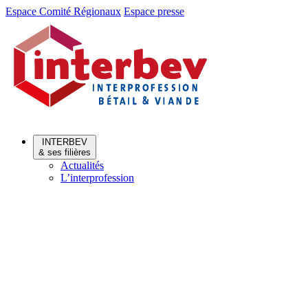
Aller
Aller
Espace Comité Régionaux
Espace presse
au
au
menu
contenu
INTERBEV
& ses filières
Actualités
L’interprofession