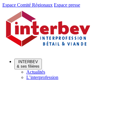
Aller
Aller
Espace Comité Régionaux
Espace presse
au
au
menu
contenu
INTERBEV
& ses filières
Actualités
L’interprofession