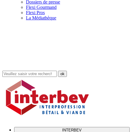
Dossiers de presse
Flexi Gourmand
Flexi Pros
La Médiathèque
Rechercher
dans
le
site
INTERBEV