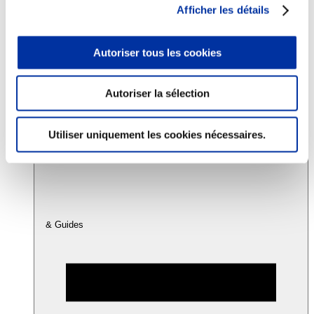
Afficher les détails
Consommation
Autoriser tous les cookies
Sécurité sanitaire
Viandes et santé
Juste rémunération et attractivité des métiers
Info-veille scientifique
Autoriser la sélection
Sources d’information
Accords
Utiliser uniquement les cookies nécessaires.
& Guides