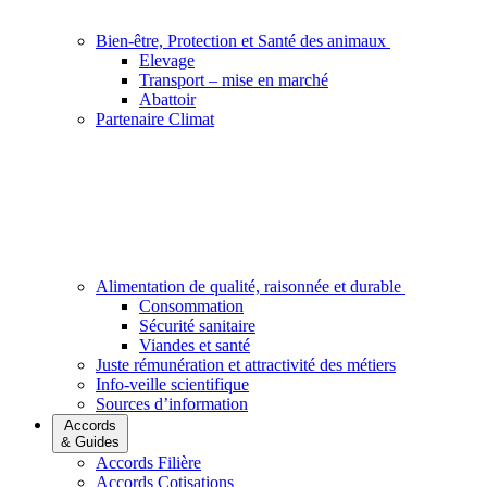
Bien-être, Protection et Santé des animaux
Elevage
Transport – mise en marché
Abattoir
Partenaire Climat
Alimentation de qualité, raisonnée et durable
Consommation
Sécurité sanitaire
Viandes et santé
Juste rémunération et attractivité des métiers
Info-veille scientifique
Sources d’information
Accords
& Guides
Accords Filière
Accords Cotisations