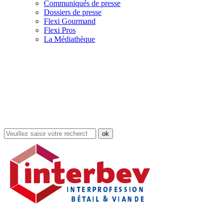
Communiqués de presse
Dossiers de presse
Flexi Gourmand
Flexi Pros
La Médiathèque
Rechercher
dans
le
site