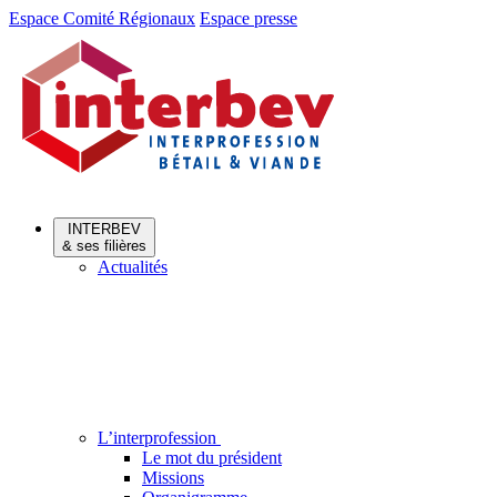
Aller
Aller
Espace Comité Régionaux
Espace presse
au
au
menu
contenu
INTERBEV
& ses filières
Actualités
L’interprofession
Le mot du président
Missions