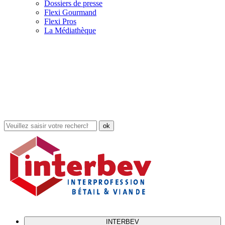
Dossiers de presse
Flexi Gourmand
Flexi Pros
La Médiathèque
Rechercher
dans
le
site
INTERBEV