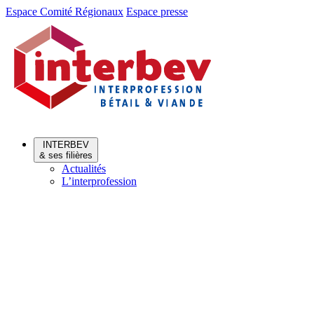
Aller
Aller
Espace Comité Régionaux
Espace presse
au
au
menu
contenu
INTERBEV
& ses filières
Actualités
L’interprofession