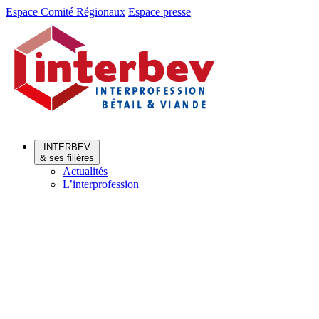
Aller
Aller
Espace Comité Régionaux
Espace presse
au
au
menu
contenu
INTERBEV
& ses filières
Actualités
L’interprofession