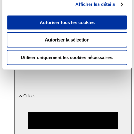
Afficher les détails
Consommation
Autoriser tous les cookies
Sécurité sanitaire
Viandes et santé
Juste rémunération et attractivité des métiers
Info-veille scientifique
Autoriser la sélection
Sources d’information
Accords
Utiliser uniquement les cookies nécessaires.
& Guides