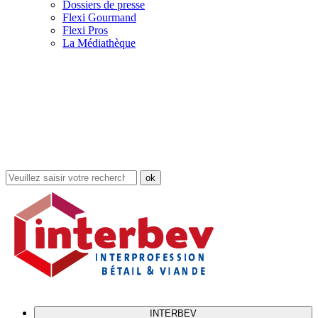
Dossiers de presse
Flexi Gourmand
Flexi Pros
La Médiathèque
Rechercher
dans
le
site
INTERBEV