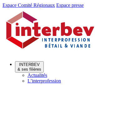
Aller
Aller
Espace Comité Régionaux
Espace presse
au
au
menu
contenu
INTERBEV
& ses filières
Actualités
L’interprofession