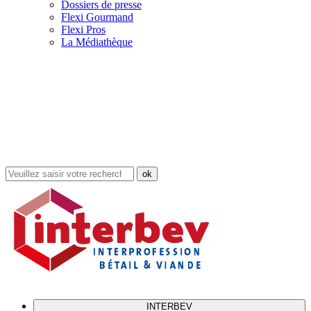
Dossiers de presse
Flexi Gourmand
Flexi Pros
La Médiathèque
Rechercher
dans
le
site
INTERBEV