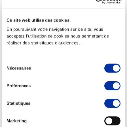
Ce site web utilise des cookies.
En poursuivant votre navigation sur ce site, vous
Elevage
Transport – mise en marché
acceptez l'utilisation de cookies nous permettant de
Abattoir
réaliser des statistiques d'audiences.
Partenaire Climat
Alimentation de qualité, raisonnée et durable
Sélection
Nécessaires
du
consentement
Préférences
Statistiques
Marketing