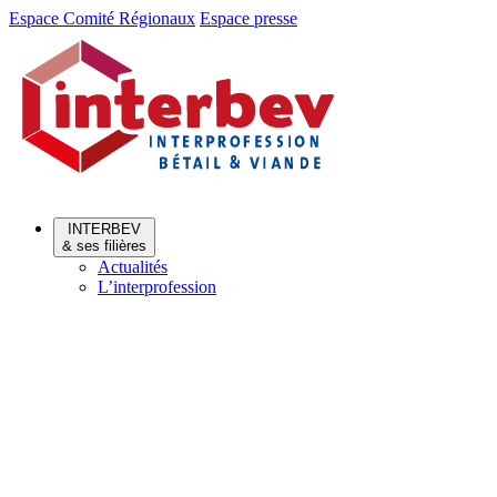
Aller
Aller
Espace Comité Régionaux
Espace presse
au
au
menu
contenu
INTERBEV
& ses filières
Actualités
L’interprofession