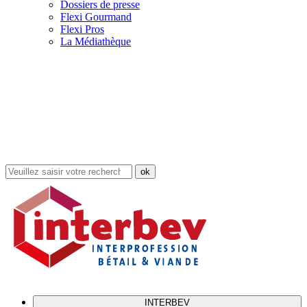
Dossiers de presse
Flexi Gourmand
Flexi Pros
La Médiathèque
Rechercher
dans
le
site
INTERBEV