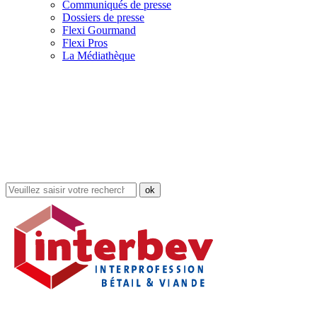
Communiqués de presse
Dossiers de presse
Flexi Gourmand
Flexi Pros
La Médiathèque
Rechercher
dans
le
site