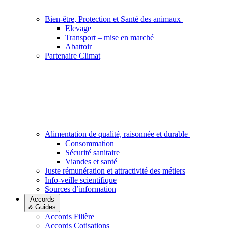
Bien-être, Protection et Santé des animaux
Elevage
Transport – mise en marché
Abattoir
Partenaire Climat
Alimentation de qualité, raisonnée et durable
Consommation
Sécurité sanitaire
Viandes et santé
Juste rémunération et attractivité des métiers
Info-veille scientifique
Sources d’information
Accords
& Guides
Accords Filière
Accords Cotisations