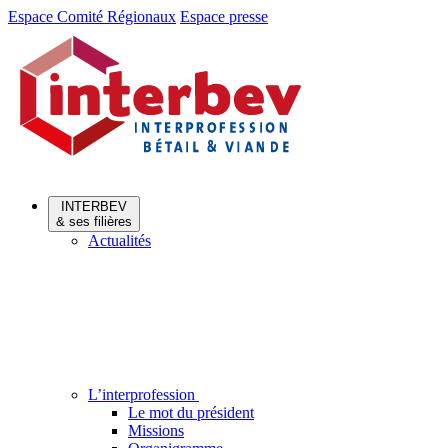
Aller
Aller
Espace Comité Régionaux
Espace presse
au
au
menu
contenu
INTERBEV
& ses filières
Actualités
L’interprofession
Le mot du président
Missions