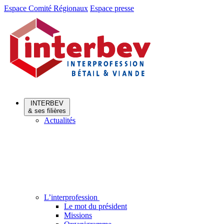
Aller
Aller
Espace Comité Régionaux
Espace presse
au
au
menu
contenu
INTERBEV
& ses filières
Actualités
L’interprofession
Le mot du président
Missions