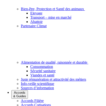
Bien-être, Protection et Santé des animaux
Elevage
Transport – mise en marché
Abattoir
Partenaire Climat
Alimentation de qualité, raisonnée et durable
Consommation
Sécurité sanitaire
Viandes et santé
Juste rémunération et attractivité des métiers
Info-veille scientifique
Sources d’information
Accords
& Guides
Accords Filière
Accords Cotisations