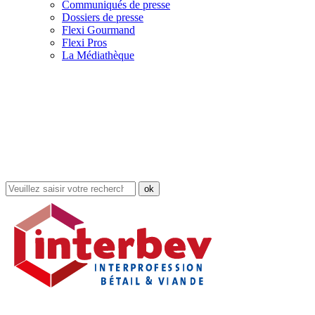
Communiqués de presse
Dossiers de presse
Flexi Gourmand
Flexi Pros
La Médiathèque
Rechercher
dans
le
site