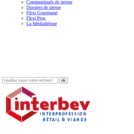
Communiqués de presse
Dossiers de presse
Flexi Gourmand
Flexi Pros
La Médiathèque
Rechercher
dans
le
site