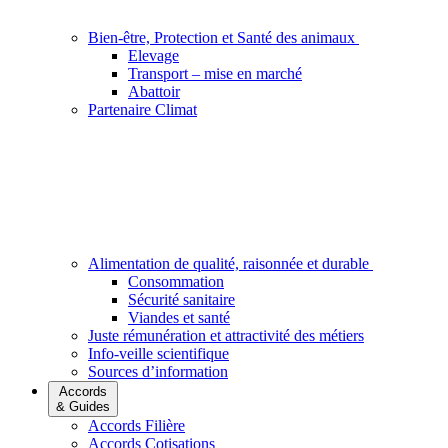
Bien-être, Protection et Santé des animaux
Elevage
Transport – mise en marché
Abattoir
Partenaire Climat
Alimentation de qualité, raisonnée et durable
Consommation
Sécurité sanitaire
Viandes et santé
Juste rémunération et attractivité des métiers
Info-veille scientifique
Sources d’information
Accords
& Guides
Accords Filière
Accords Cotisations