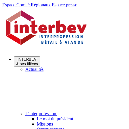
Aller
Aller
Espace Comité Régionaux
Espace presse
au
au
menu
contenu
INTERBEV
& ses filières
Actualités
L’interprofession
Le mot du président
Missions