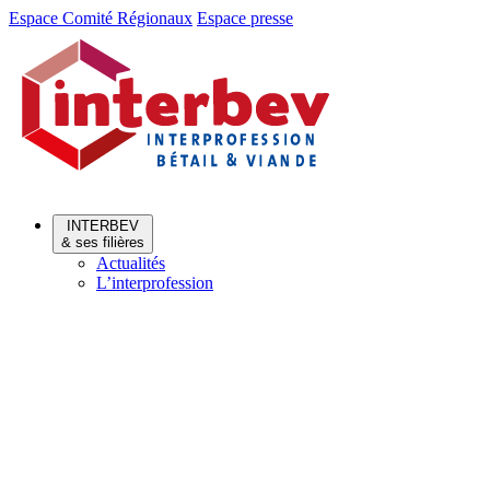
Aller
Aller
Espace Comité Régionaux
Espace presse
au
au
menu
contenu
INTERBEV
& ses filières
Actualités
L’interprofession