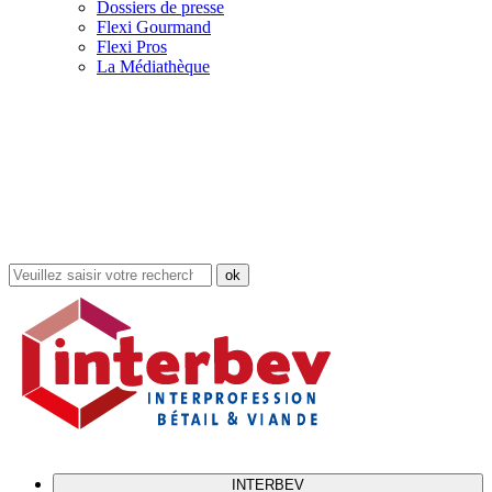
Dossiers de presse
Flexi Gourmand
Flexi Pros
La Médiathèque
Rechercher
dans
le
site
INTERBEV