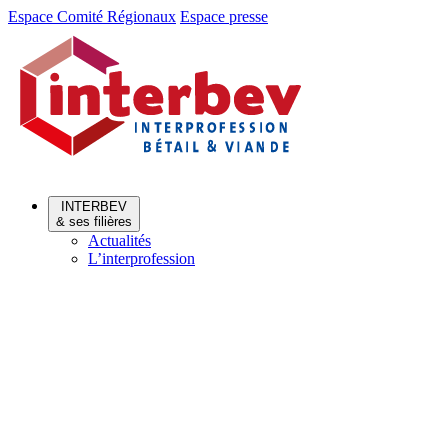
Aller
Aller
Espace Comité Régionaux
Espace presse
au
au
menu
contenu
INTERBEV
& ses filières
Actualités
L’interprofession