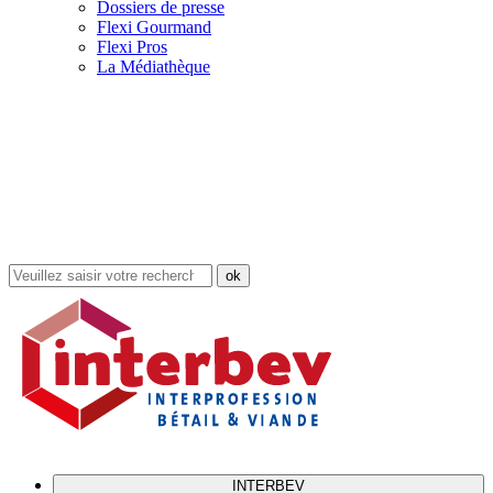
Dossiers de presse
Flexi Gourmand
Flexi Pros
La Médiathèque
Rechercher
dans
le
site
INTERBEV