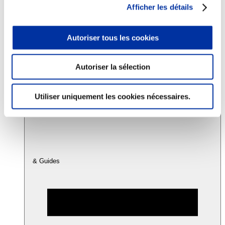
Afficher les détails
Consommation
Autoriser tous les cookies
Sécurité sanitaire
Viandes et santé
Juste rémunération et attractivité des métiers
Info-veille scientifique
Autoriser la sélection
Sources d’information
Accords
Utiliser uniquement les cookies nécessaires.
& Guides