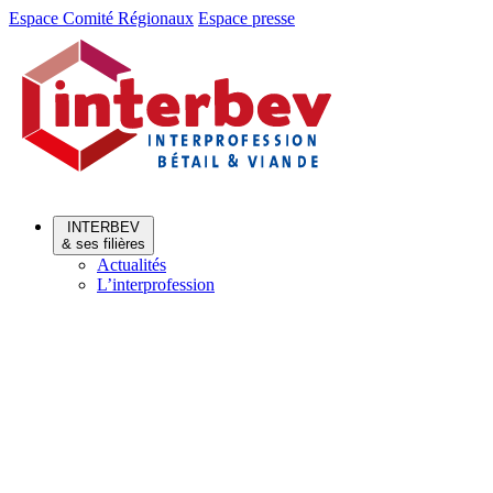
Aller
Aller
Espace Comité Régionaux
Espace presse
au
au
menu
contenu
INTERBEV
& ses filières
Actualités
L’interprofession