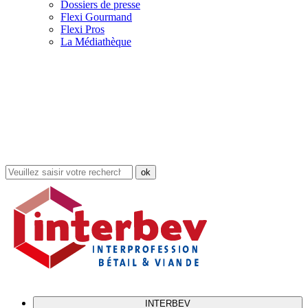
Dossiers de presse
Flexi Gourmand
Flexi Pros
La Médiathèque
Rechercher
dans
le
site
INTERBEV