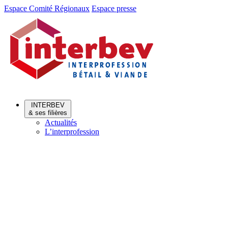
Aller
Aller
Espace Comité Régionaux
Espace presse
au
au
menu
contenu
INTERBEV
& ses filières
Actualités
L’interprofession