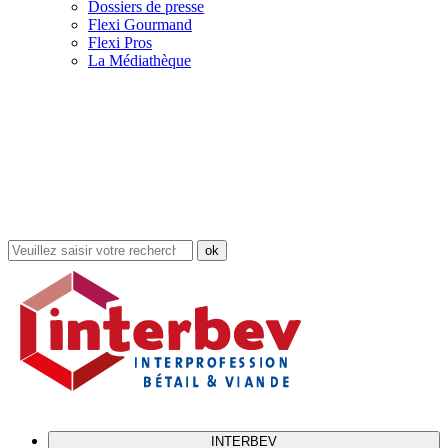
Dossiers de presse
Flexi Gourmand
Flexi Pros
La Médiathèque
Rechercher
dans
le
site
INTERBEV