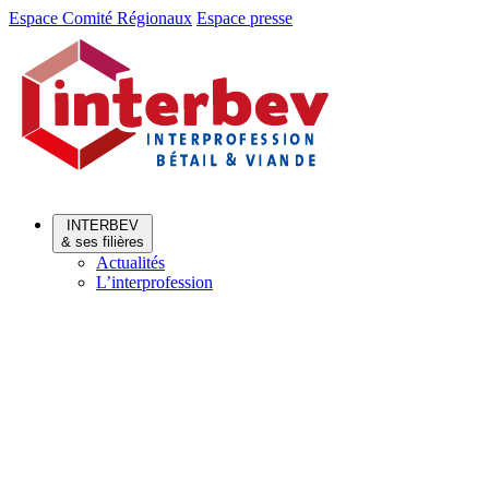
Aller
Aller
Espace Comité Régionaux
Espace presse
au
au
menu
contenu
INTERBEV
& ses filières
Actualités
L’interprofession