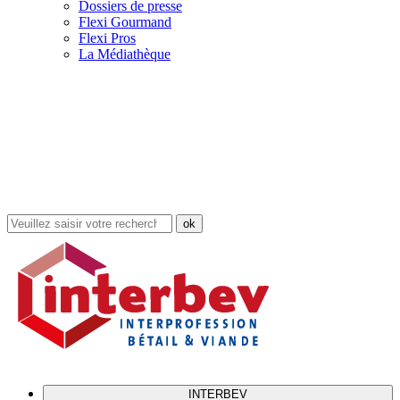
Dossiers de presse
Flexi Gourmand
Flexi Pros
La Médiathèque
Rechercher
dans
le
site
INTERBEV