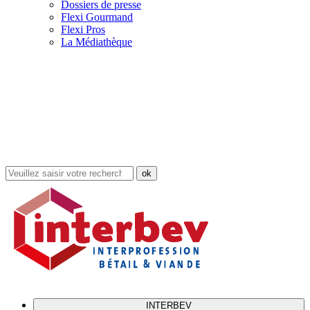
Dossiers de presse
Flexi Gourmand
Flexi Pros
La Médiathèque
Rechercher
dans
le
site
INTERBEV