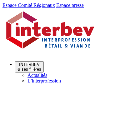
Aller
Aller
Espace Comité Régionaux
Espace presse
au
au
menu
contenu
INTERBEV
& ses filières
Actualités
L’interprofession