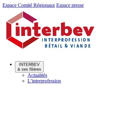
Aller
Aller
Espace Comité Régionaux
Espace presse
au
au
menu
contenu
INTERBEV
& ses filières
Actualités
L’interprofession