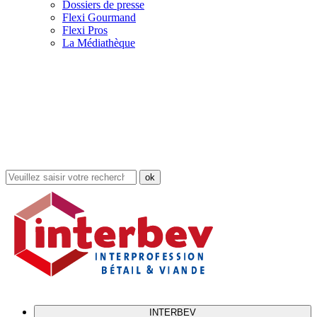
Dossiers de presse
Flexi Gourmand
Flexi Pros
La Médiathèque
Rechercher
dans
le
site
INTERBEV