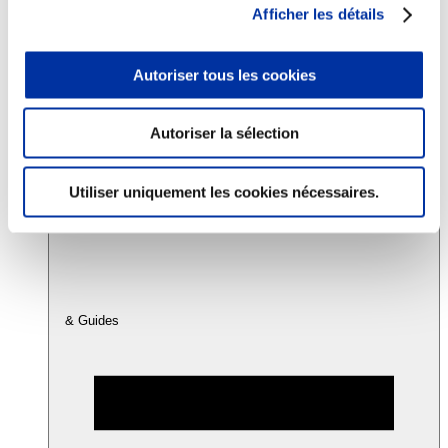
Afficher les détails
Consommation
Autoriser tous les cookies
Sécurité sanitaire
Viandes et santé
Juste rémunération et attractivité des métiers
Info-veille scientifique
Autoriser la sélection
Sources d’information
Accords
Utiliser uniquement les cookies nécessaires.
& Guides