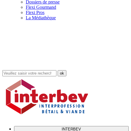
Dossiers de presse
Flexi Gourmand
Flexi Pros
La Médiathèque
Rechercher
dans
le
site
INTERBEV