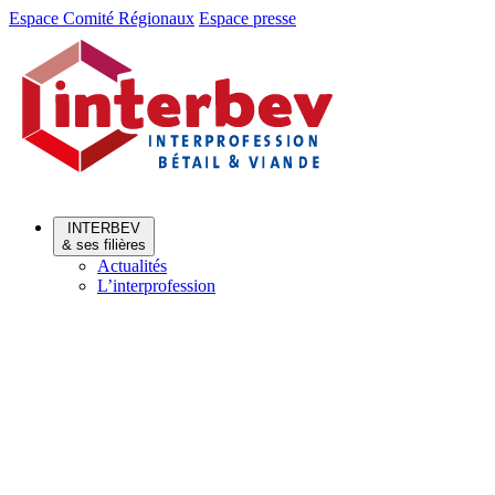
Aller
Aller
Espace Comité Régionaux
Espace presse
au
au
menu
contenu
INTERBEV
& ses filières
Actualités
L’interprofession