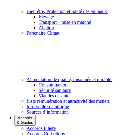
Bien-être, Protection et Santé des animaux
Elevage
Transport – mise en marché
Abattoir
Partenaire Climat
Alimentation de qualité, raisonnée et durable
Consommation
Sécurité sanitaire
Viandes et santé
Juste rémunération et attractivité des métiers
Info-veille scientifique
Sources d’information
Accords
& Guides
Accords Filière
Accords Cotisations