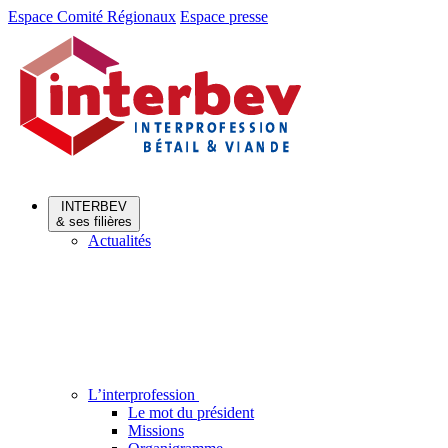
Aller
Aller
Espace Comité Régionaux
Espace presse
au
au
menu
contenu
INTERBEV
& ses filières
Actualités
L’interprofession
Le mot du président
Missions