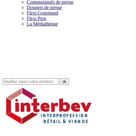
Communiqués de presse
Dossiers de presse
Flexi Gourmand
Flexi Pros
La Médiathèque
Rechercher
dans
le
site