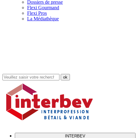
Dossiers de presse
Flexi Gourmand
Flexi Pros
La Médiathèque
Rechercher
dans
le
site
INTERBEV