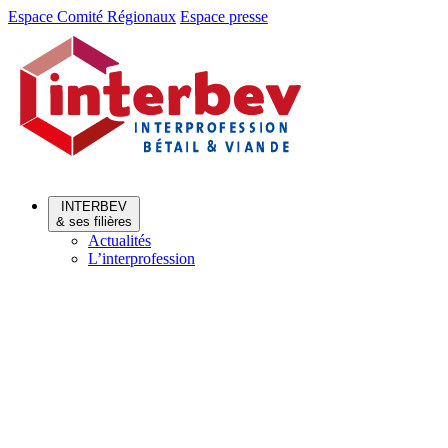
Aller
Aller
Espace Comité Régionaux
Espace presse
au
au
menu
contenu
INTERBEV
& ses filières
Actualités
L’interprofession