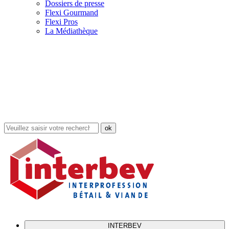
Dossiers de presse
Flexi Gourmand
Flexi Pros
La Médiathèque
Rechercher
dans
le
site
INTERBEV