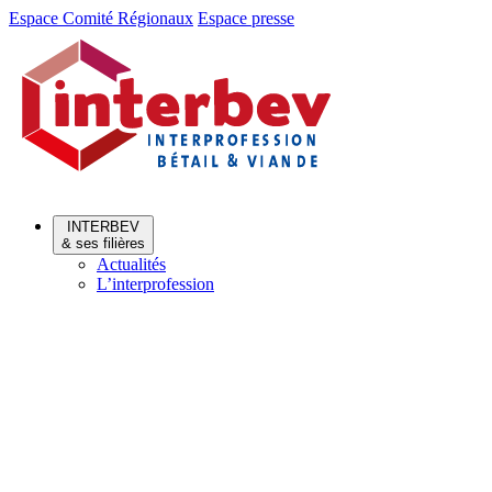
Aller
Aller
Espace Comité Régionaux
Espace presse
au
au
menu
contenu
INTERBEV
& ses filières
Actualités
L’interprofession