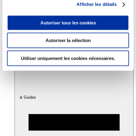
Afficher les détails
Consommation
Autoriser tous les cookies
Sécurité sanitaire
Viandes et santé
Juste rémunération et attractivité des métiers
Info-veille scientifique
Autoriser la sélection
Sources d’information
Accords
Utiliser uniquement les cookies nécessaires.
& Guides