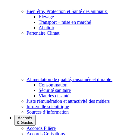
Bien-être, Protection et Santé des animaux
Elevage
Transport – mise en marché
Abattoir
Partenaire Climat
Alimentation de qualité, raisonnée et durable
Consommation
Sécurité sanitaire
Viandes et santé
Juste rémunération et attractivité des métiers
Info-veille scientifique
Sources d’information
Accords
& Guides
Accords Filière
Accords Cotisations