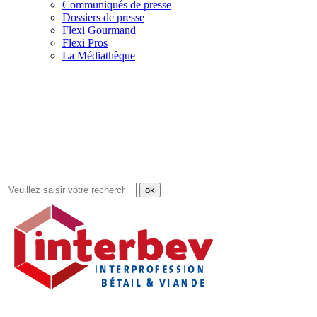
Communiqués de presse
Dossiers de presse
Flexi Gourmand
Flexi Pros
La Médiathèque
Rechercher
dans
le
site