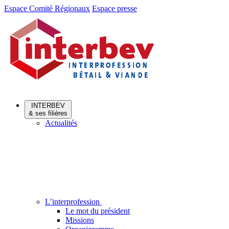
Aller
Aller
Espace Comité Régionaux
Espace presse
au
au
menu
contenu
INTERBEV
& ses filières
Actualités
L’interprofession
Le mot du président
Missions