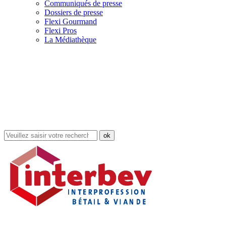
Communiqués de presse
Dossiers de presse
Flexi Gourmand
Flexi Pros
La Médiathèque
Rechercher
dans
le
site