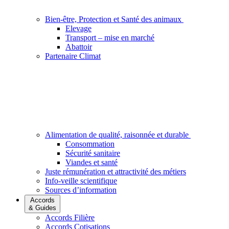
Bien-être, Protection et Santé des animaux
Elevage
Transport – mise en marché
Abattoir
Partenaire Climat
Alimentation de qualité, raisonnée et durable
Consommation
Sécurité sanitaire
Viandes et santé
Juste rémunération et attractivité des métiers
Info-veille scientifique
Sources d’information
Accords
& Guides
Accords Filière
Accords Cotisations