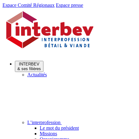
Aller
Aller
Espace Comité Régionaux
Espace presse
au
au
menu
contenu
INTERBEV
& ses filières
Actualités
L’interprofession
Le mot du président
Missions