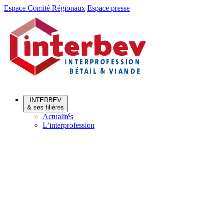
Aller
Aller
Espace Comité Régionaux
Espace presse
au
au
menu
contenu
INTERBEV
& ses filières
Actualités
L’interprofession