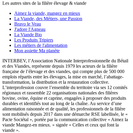
Les autres sites de la filière élevage & viande
Aimez la viande, mangez en mieux
La Viande, des Métiers, une Passion
Bravo le Veau
J'adore l'Agneau
La Viande Bio
Les Produits Tripiers
Les métiers de l'alimentation
Mon assiette Ma planète
INTERBEV, l’Association Nationale Interprofessionnelle du Bétail
et des Viandes, représente depuis 1979 les acteurs de la filière
française de l’élevage et des viandes, qui compte plus de 500 000
emplois répartis entre les élevages, la mise en marché, l’abattage-
transformation, la distribution et la restauration collective.
L’interprofession couvre l’ensemble du territoire via ses 12 comités
régionaux et rassemble 22 organisations nationales des filières
bovine, ovine, équine et caprine, engagées à proposer des produits
durables et identifiés tout au long de la chaîne. Au service d’une
alimentation raisonnée et de qualité, les professionnels de la filière
sont mobilisés depuis 2017 dans une démarche RSE labellisée, le «
Pacte Sociétal », portée par la communication collective « Aimez la
viande Mangez-en mieux. » signée « Celles et ceux qui font la
viande ».