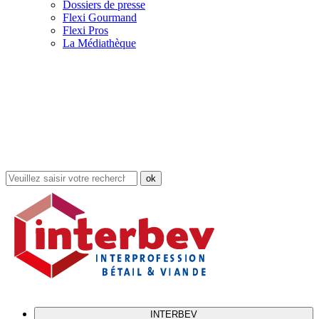
Dossiers de presse
Flexi Gourmand
Flexi Pros
La Médiathèque
Rechercher
dans
le
site
INTERBEV