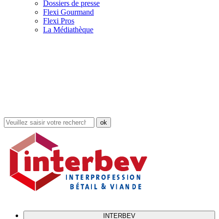
Dossiers de presse
Flexi Gourmand
Flexi Pros
La Médiathèque
Rechercher
dans
le
site
INTERBEV