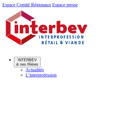
Aller
Aller
Espace Comité Régionaux
Espace presse
au
au
menu
contenu
INTERBEV
& ses filières
Actualités
L’interprofession