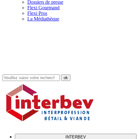
Dossiers de presse
Flexi Gourmand
Flexi Pros
La Médiathèque
Rechercher
dans
le
site
INTERBEV