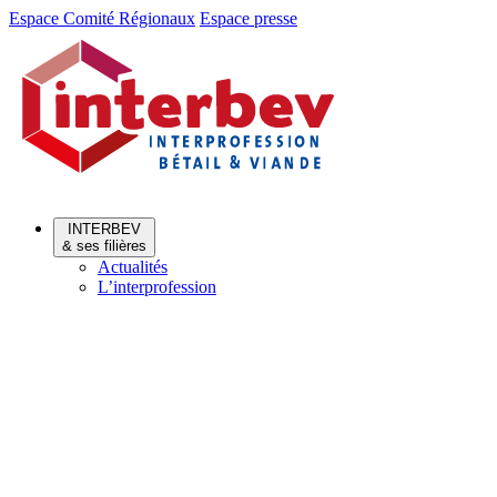
Aller
Aller
Espace Comité Régionaux
Espace presse
au
au
menu
contenu
INTERBEV
& ses filières
Actualités
L’interprofession