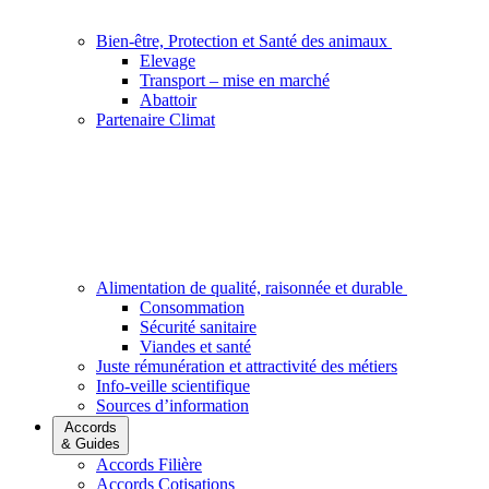
Bien-être, Protection et Santé des animaux
Elevage
Transport – mise en marché
Abattoir
Partenaire Climat
Alimentation de qualité, raisonnée et durable
Consommation
Sécurité sanitaire
Viandes et santé
Juste rémunération et attractivité des métiers
Info-veille scientifique
Sources d’information
Accords
& Guides
Accords Filière
Accords Cotisations