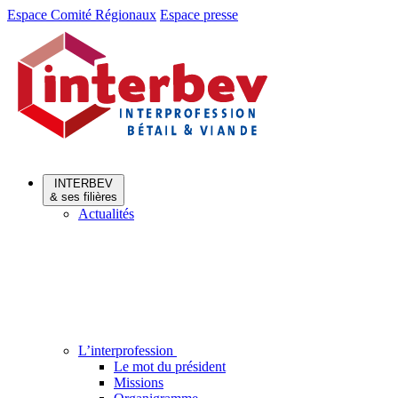
Aller
Aller
Espace Comité Régionaux
Espace presse
au
au
menu
contenu
INTERBEV
& ses filières
Actualités
L’interprofession
Le mot du président
Missions