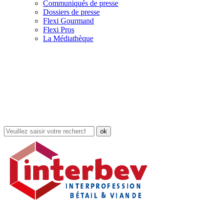
Communiqués de presse
Dossiers de presse
Flexi Gourmand
Flexi Pros
La Médiathèque
Rechercher
dans
le
site