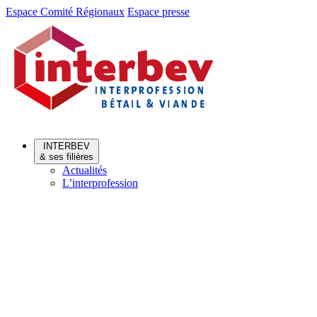
Aller
Aller
Espace Comité Régionaux
Espace presse
au
au
menu
contenu
INTERBEV
& ses filières
Actualités
L’interprofession