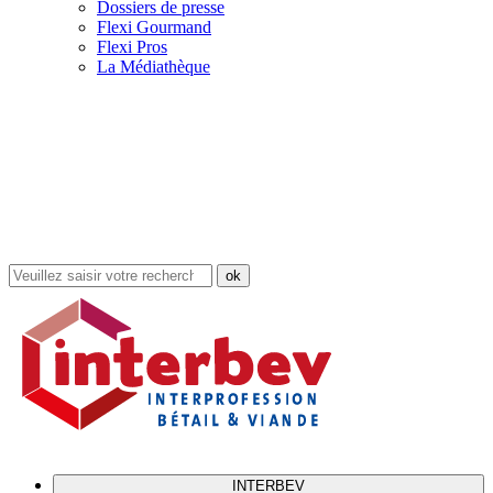
Dossiers de presse
Flexi Gourmand
Flexi Pros
La Médiathèque
Rechercher
dans
le
site
INTERBEV