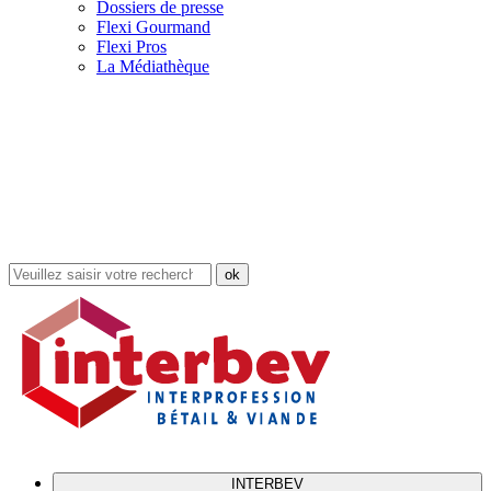
Dossiers de presse
Flexi Gourmand
Flexi Pros
La Médiathèque
Rechercher
dans
le
site
INTERBEV