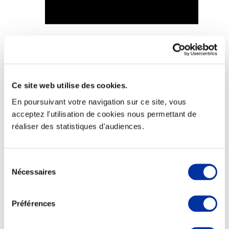
Elevage
Transport – mise en marché
Abattoir
Partenaire Climat
Ce site web utilise des cookies.
Alimentation de qualité, raisonnée et durable
En poursuivant votre navigation sur ce site, vous
acceptez l'utilisation de cookies nous permettant de
réaliser des statistiques d'audiences.
Sélection
Nécessaires
du
consentement
Préférences