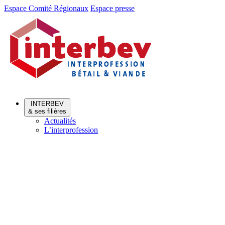
Aller
Aller
Espace Comité Régionaux
Espace presse
au
au
menu
contenu
INTERBEV
& ses filières
Actualités
L’interprofession