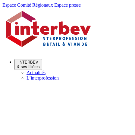
Aller
Aller
Espace Comité Régionaux
Espace presse
au
au
menu
contenu
INTERBEV
& ses filières
Actualités
L’interprofession