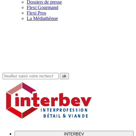
Dossiers de presse
Flexi Gourmand
Flexi Pros
La Médiathèque
Rechercher
dans
le
site
INTERBEV