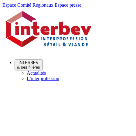
Aller
Aller
Espace Comité Régionaux
Espace presse
au
au
menu
contenu
INTERBEV
& ses filières
Actualités
L’interprofession