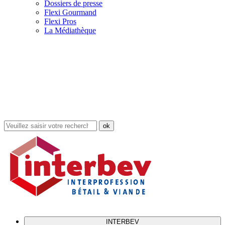
Dossiers de presse
Flexi Gourmand
Flexi Pros
La Médiathèque
Rechercher
dans
le
site
INTERBEV