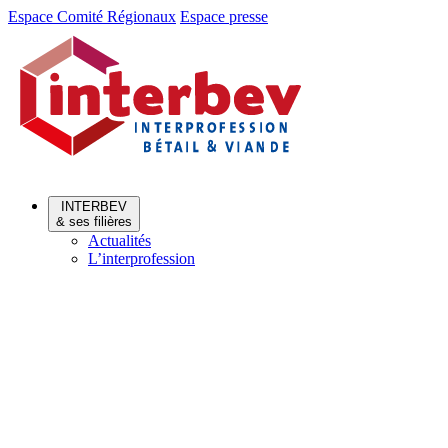
Aller
Aller
Espace Comité Régionaux
Espace presse
au
au
menu
contenu
INTERBEV
& ses filières
Actualités
L’interprofession