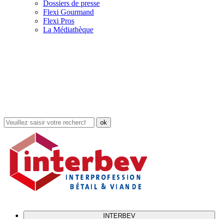
Dossiers de presse
Flexi Gourmand
Flexi Pros
La Médiathèque
Rechercher
dans
le
site
INTERBEV