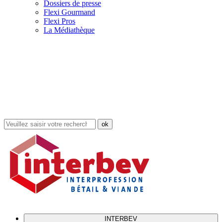
Dossiers de presse
Flexi Gourmand
Flexi Pros
La Médiathèque
Rechercher
dans
le
site
INTERBEV