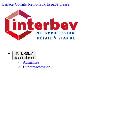
Aller
Aller
Espace Comité Régionaux
Espace presse
au
au
menu
contenu
INTERBEV
& ses filières
Actualités
L’interprofession