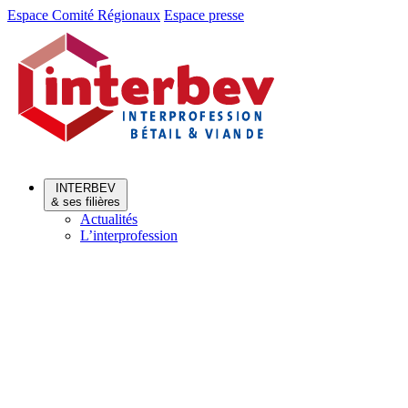
Aller
Aller
Espace Comité Régionaux
Espace presse
au
au
menu
contenu
INTERBEV
& ses filières
Actualités
L’interprofession