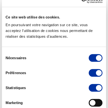
Ce site web utilise des cookies.
En poursuivant votre navigation sur ce site, vous
Elevage
Transport – mise en marché
acceptez l'utilisation de cookies nous permettant de
Abattoir
réaliser des statistiques d'audiences.
Partenaire Climat
Alimentation de qualité, raisonnée et durable
Sélection
Nécessaires
du
consentement
Préférences
Statistiques
Marketing