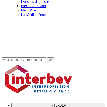
Dossiers de presse
Flexi Gourmand
Flexi Pros
La Médiathèque
Rechercher
dans
le
site
INTERBEV