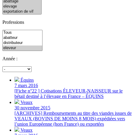
Professions
Année :
Équins
7 mars 2016
[Fiche n°22 ] Cotisations ÉLEVEUR-NAISSEUR sur le
bétail destiné à l’élevage en France – ÉQUINS
Veaux
30 novembre 2015
[ARCHIVES] Remboursements au titre des viandes issues de
VEAUX (BOVINS DE MOINS 8 MOIS) expédiées vers
l’union Européenne (hors France) ou exportées
Veaux