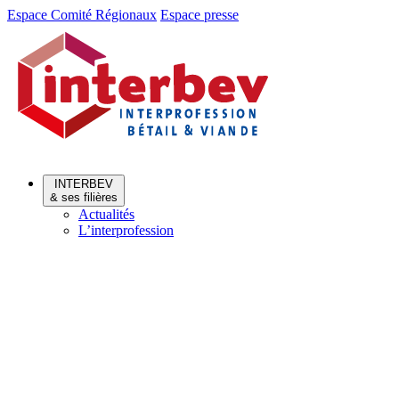
Aller
Aller
Espace Comité Régionaux
Espace presse
au
au
menu
contenu
INTERBEV
& ses filières
Actualités
L’interprofession