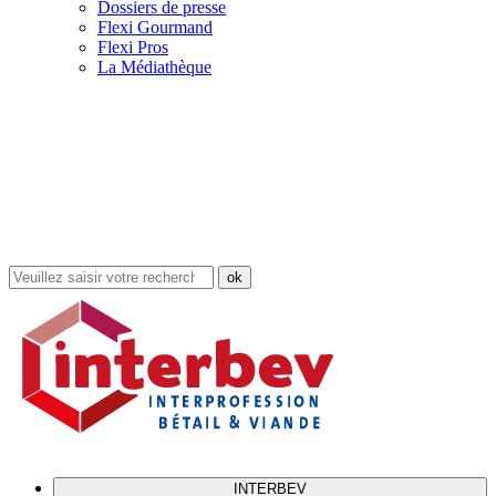
Dossiers de presse
Flexi Gourmand
Flexi Pros
La Médiathèque
Rechercher
dans
le
site
INTERBEV