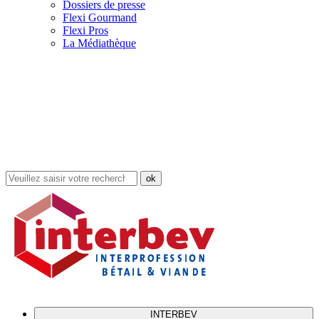
Dossiers de presse
Flexi Gourmand
Flexi Pros
La Médiathèque
Rechercher
dans
le
site
INTERBEV