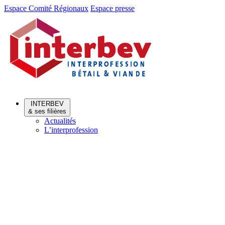
Aller
Aller
Espace Comité Régionaux
Espace presse
au
au
menu
contenu
INTERBEV
& ses filières
Actualités
L’interprofession