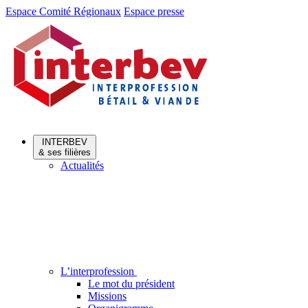
Aller
Aller
Espace Comité Régionaux
Espace presse
au
au
menu
contenu
INTERBEV
& ses filières
Actualités
L’interprofession
Le mot du président
Missions