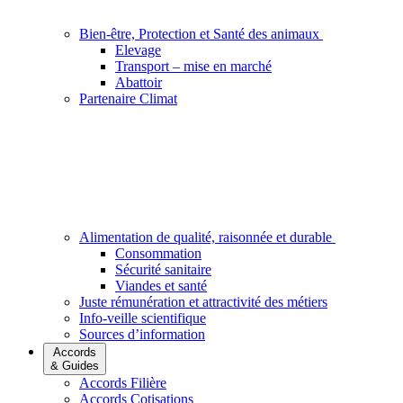
Bien-être, Protection et Santé des animaux
Elevage
Transport – mise en marché
Abattoir
Partenaire Climat
Alimentation de qualité, raisonnée et durable
Consommation
Sécurité sanitaire
Viandes et santé
Juste rémunération et attractivité des métiers
Info-veille scientifique
Sources d’information
Accords
& Guides
Accords Filière
Accords Cotisations