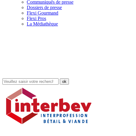
Communiqués de presse
Dossiers de presse
Flexi Gourmand
Flexi Pros
La Médiathèque
Rechercher
dans
le
site