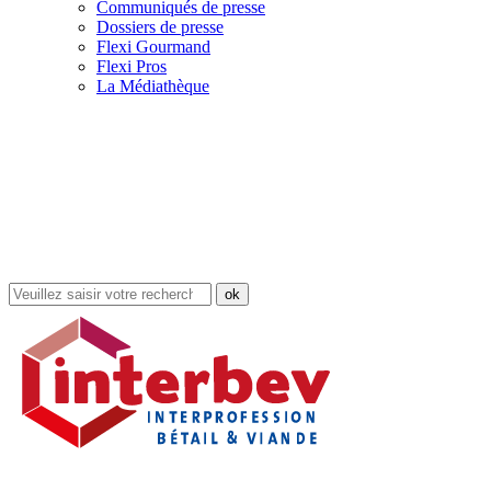
Communiqués de presse
Dossiers de presse
Flexi Gourmand
Flexi Pros
La Médiathèque
Rechercher
dans
le
site