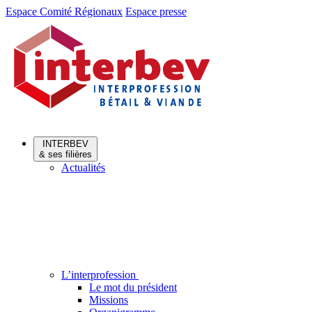
Aller
Aller
Espace Comité Régionaux
Espace presse
au
au
menu
contenu
INTERBEV
& ses filières
Actualités
L’interprofession
Le mot du président
Missions