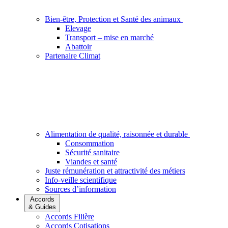
Bien-être, Protection et Santé des animaux
Elevage
Transport – mise en marché
Abattoir
Partenaire Climat
Alimentation de qualité, raisonnée et durable
Consommation
Sécurité sanitaire
Viandes et santé
Juste rémunération et attractivité des métiers
Info-veille scientifique
Sources d’information
Accords
& Guides
Accords Filière
Accords Cotisations