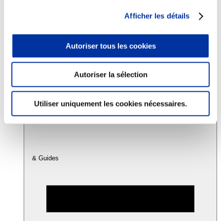
Afficher les détails
Consommation
Sécurité sanitaire
Autoriser tous les cookies
Viandes et santé
Juste rémunération et attractivité des métiers
Info-veille scientifique
Sources d’information
Autoriser la sélection
Accords
Utiliser uniquement les cookies nécessaires.
& Guides