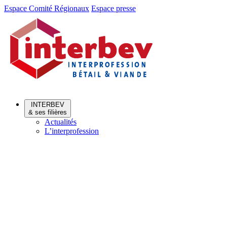
Aller
Aller
Espace Comité Régionaux
Espace presse
au
au
menu
contenu
INTERBEV
& ses filières
Actualités
L’interprofession