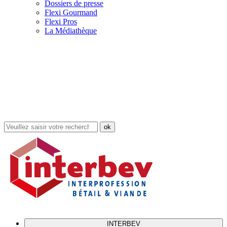
Dossiers de presse
Flexi Gourmand
Flexi Pros
La Médiathèque
Rechercher
dans
le
site
INTERBEV