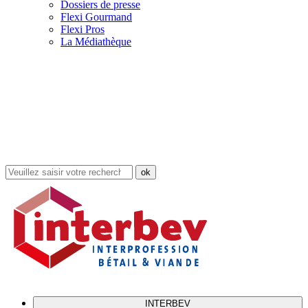
Dossiers de presse
Flexi Gourmand
Flexi Pros
La Médiathèque
Rechercher
dans
le
site
INTERBEV