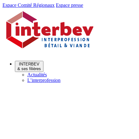
Aller
Aller
Espace Comité Régionaux
Espace presse
au
au
menu
contenu
INTERBEV
& ses filières
Actualités
L’interprofession