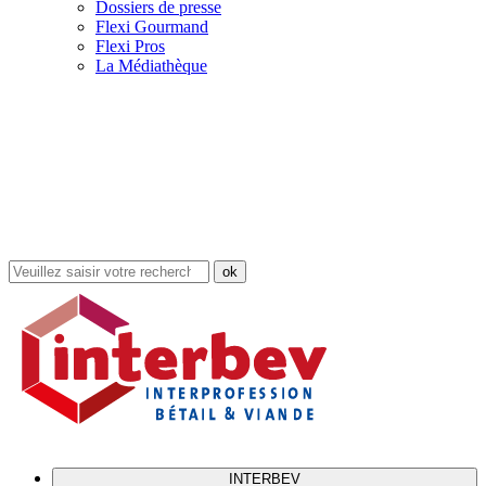
Dossiers de presse
Flexi Gourmand
Flexi Pros
La Médiathèque
Rechercher
dans
le
site
INTERBEV