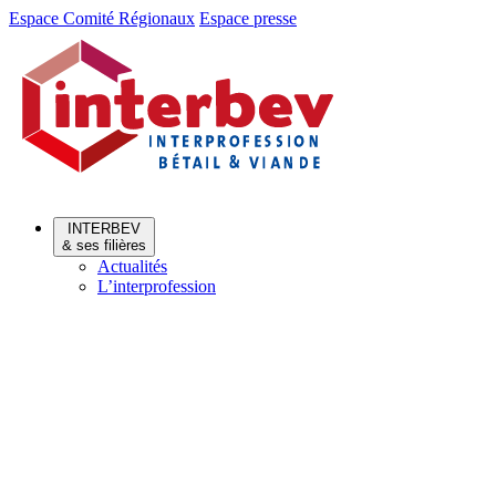
Aller
Aller
Espace Comité Régionaux
Espace presse
au
au
menu
contenu
INTERBEV
& ses filières
Actualités
L’interprofession