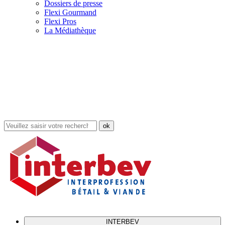
Dossiers de presse
Flexi Gourmand
Flexi Pros
La Médiathèque
Rechercher
dans
le
site
INTERBEV