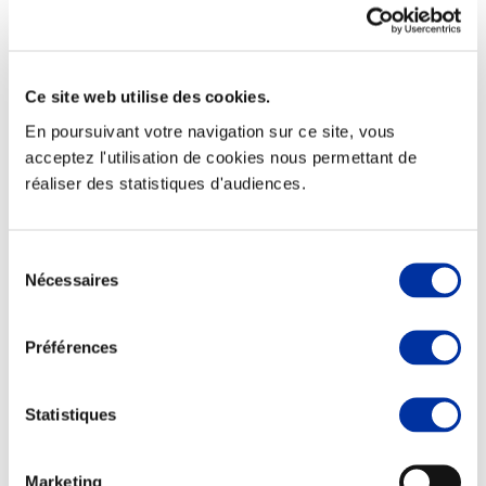
Ce site web utilise des cookies.
Elevage
En poursuivant votre navigation sur ce site, vous
Transport – mise en marché
Abattoir
acceptez l'utilisation de cookies nous permettant de
Partenaire Climat
réaliser des statistiques d'audiences.
Alimentation de qualité, raisonnée et durable
Sélection
Nécessaires
du
consentement
Préférences
Statistiques
Marketing