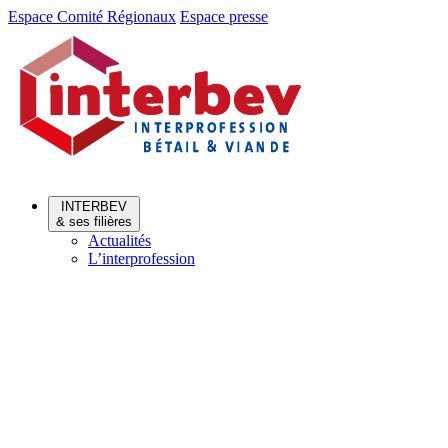
Aller
Aller
Espace Comité Régionaux
Espace presse
au
au
menu
contenu
INTERBEV
& ses filières
Actualités
L’interprofession