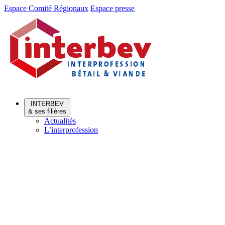
Aller
Aller
Espace Comité Régionaux
Espace presse
au
au
menu
contenu
INTERBEV
& ses filières
Actualités
L’interprofession