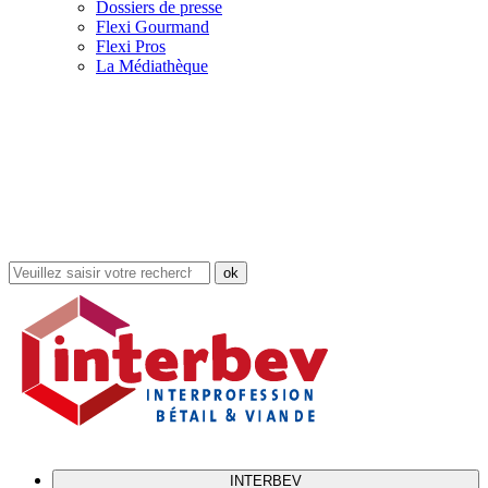
Dossiers de presse
Flexi Gourmand
Flexi Pros
La Médiathèque
Rechercher
dans
le
site
INTERBEV