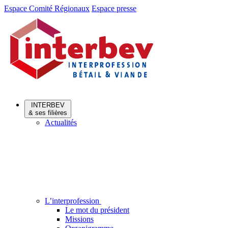
Aller
Aller
Espace Comité Régionaux
Espace presse
au
au
menu
contenu
INTERBEV
& ses filières
Actualités
L’interprofession
Le mot du président
Missions