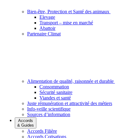
Bien-être, Protection et Santé des animaux
Elevage
Transport – mise en marché
Abattoir
Partenaire Climat
Alimentation de qualité, raisonnée et durable
Consommation
Sécurité sanitaire
Viandes et santé
Juste rémunération et attractivité des métiers
Info-veille scientifique
Sources d’information
Accords
& Guides
Accords Filière
Accords Cotisations