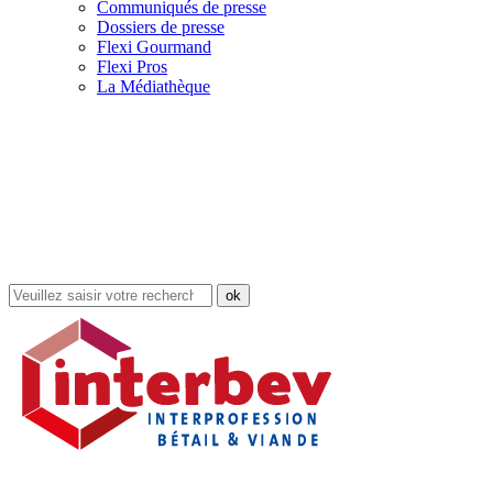
Communiqués de presse
Dossiers de presse
Flexi Gourmand
Flexi Pros
La Médiathèque
Rechercher
dans
le
site