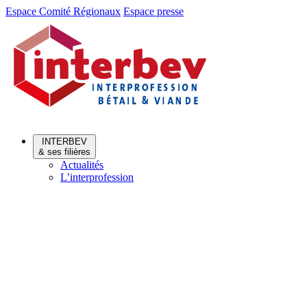
Aller
Aller
Espace Comité Régionaux
Espace presse
au
au
menu
contenu
INTERBEV
& ses filières
Actualités
L’interprofession