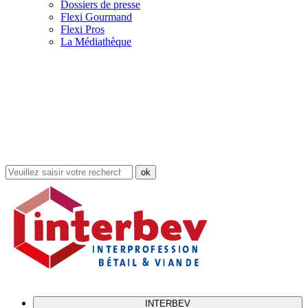
Dossiers de presse
Flexi Gourmand
Flexi Pros
La Médiathèque
Rechercher
dans
le
site
INTERBEV