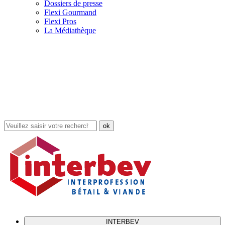
Dossiers de presse
Flexi Gourmand
Flexi Pros
La Médiathèque
Rechercher
dans
le
site
INTERBEV