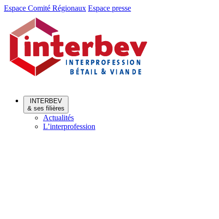
Aller
Aller
Espace Comité Régionaux
Espace presse
au
au
menu
contenu
INTERBEV
& ses filières
Actualités
L’interprofession