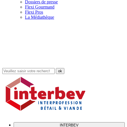
Dossiers de presse
Flexi Gourmand
Flexi Pros
La Médiathèque
Rechercher
dans
le
site
INTERBEV