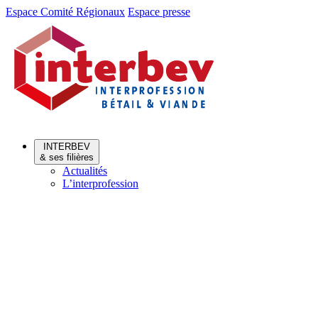
Aller
Aller
Espace Comité Régionaux
Espace presse
au
au
menu
contenu
INTERBEV
& ses filières
Actualités
L’interprofession