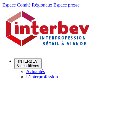
Aller
Aller
Espace Comité Régionaux
Espace presse
au
au
menu
contenu
INTERBEV
& ses filières
Actualités
L’interprofession