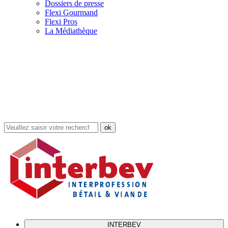
Dossiers de presse
Flexi Gourmand
Flexi Pros
La Médiathèque
Rechercher
dans
le
site
INTERBEV