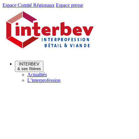
Aller
Aller
Espace Comité Régionaux
Espace presse
au
au
menu
contenu
INTERBEV
& ses filières
Actualités
L’interprofession