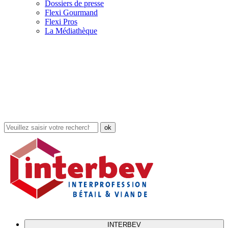
Dossiers de presse
Flexi Gourmand
Flexi Pros
La Médiathèque
Rechercher
dans
le
site
INTERBEV